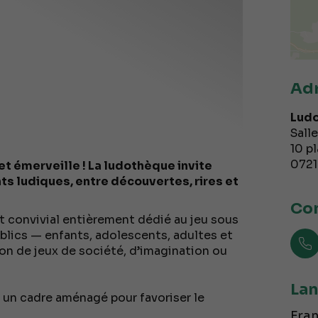
Ad
Lud
Sall
10 p
072
et émerveille ! La ludothèque invite
s ludiques, entre découvertes, rires et
Con
t convivial entièrement dédié au jeu sous
blics — enfants, adolescents, adultes et
ion de jeux de société, d’imagination ou
Lan
s un cadre aménagé pour favoriser le
Fran