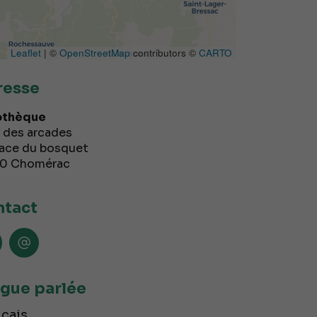
Leaflet
| ©
OpenStreetMap
contributors ©
CARTO
resse
othèque
e des arcades
lace du bosquet
10
Chomérac
tact
gue parlée
çais