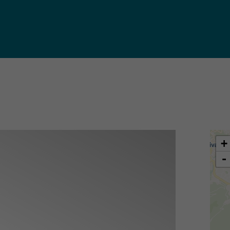
iques
ma de
rence
toriale
CoT)
+
-