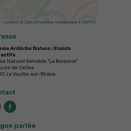
Leaflet
| ©
OpenStreetMap
contributors ©
CARTO
resse
née Ardèche Nature : Stands
ractifs
ce Naturel Senisble "La Boissine"
oute de Celles
00
La Voulte-sur-Rhône
tact
gue parlée