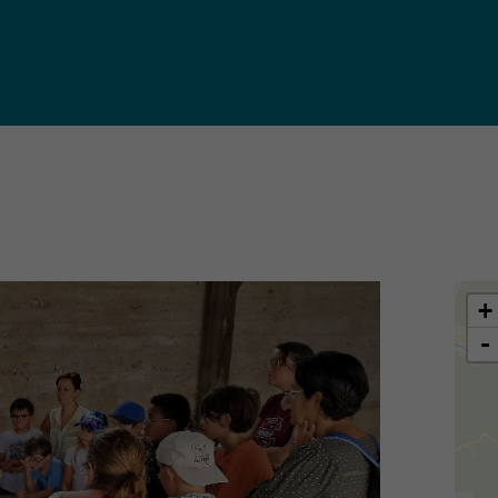
iques
ma de
rence
toriale
CoT)
+
-