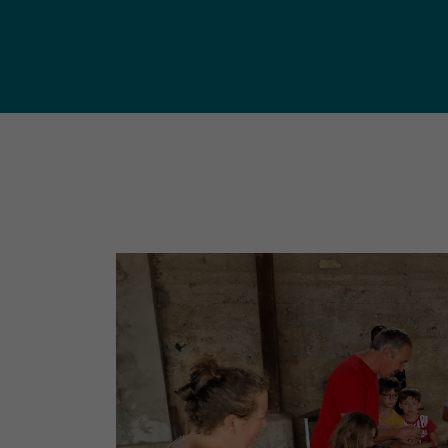
publ
Déchetteries (règlement, dépôt
d'amiante, compostage, etc.) et
Un territoire
Sché
Ressourceries
concerné par les
Cohé
Tri des biodéchets
enjeux
Terri
écologiques
(S