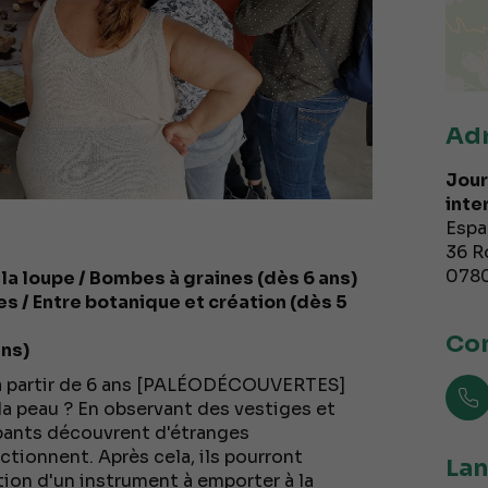
Ad
Jour
inte
Espa
36 R
078
 la loupe / Bombes à graines (dès 6 ans)
s / Entre botanique et création (dès 5
Con
ans)
 partir de 6 ans [PALÉODÉCOUVERTES]
la peau ? En observant des vestiges et
pants découvrent d'étranges
tionnent. Après cela, ils pourront
Lan
tion d'un instrument à emporter à la