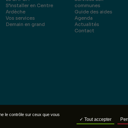
S’installer en Centre
communes
Ardèche
Guide des aides
Vos services
Agenda
Demain en grand
Actualités
Contact
légales
Politique de confidentialité
Réalisation :
nne le contrôle sur ceux que vous
Tout accepter
Per