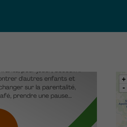
iques
ma de
rence
toriale
CoT)
+
-