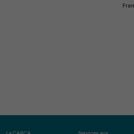
Fran
La CAPCA
Services aux