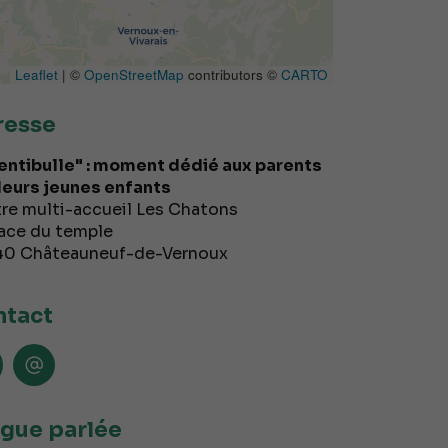
Leaflet
| ©
OpenStreetMap
contributors ©
CARTO
resse
entibulle" : moment dédié aux parents
 leurs jeunes enfants
re multi-accueil Les Chatons
lace du temple
40
Châteauneuf-de-Vernoux
tact
gue parlée