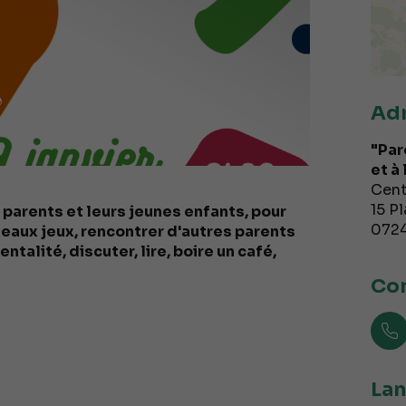
Ad
"Par
et à
Cent
15 P
arents et leurs jeunes enfants, pour
072
veaux jeux, rencontrer d'autres parents
ntalité, discuter, lire, boire un café,
Con
Lan