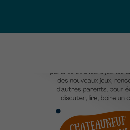
publ
Déchetteries (règlement, dépôt
d'amiante, compostage, etc.) et
Un territoire
Sché
Ressourceries
concerné par les
Cohé
Tri des biodéchets
enjeux
Terri
écologiques
(S