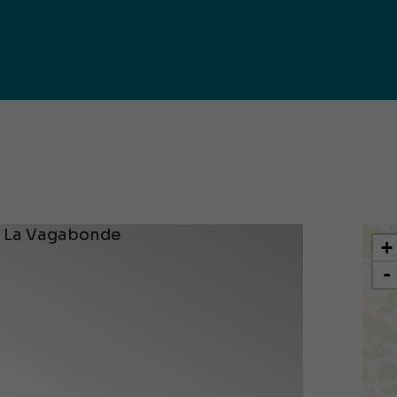
iques
ma de
rence
toriale
CoT)
+
-