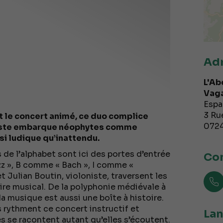
Ad
L'Ab
Vag
Espa
3 Ru
t le concert animé, ce duo complice
072
ltiste embarque néophytes comme
i ludique qu’inattendu.
es de l’alphabet sont ici des portes d’entrée
Con
zz », B comme « Bach », I comme «
 Julian Boutin, violoniste, traversent les
re musical. De la polyphonie médiévale à
la musique est aussi une boîte à histoire.
 rythment ce concert instructif et
Lan
s se racontent autant qu’elles s’écoutent.