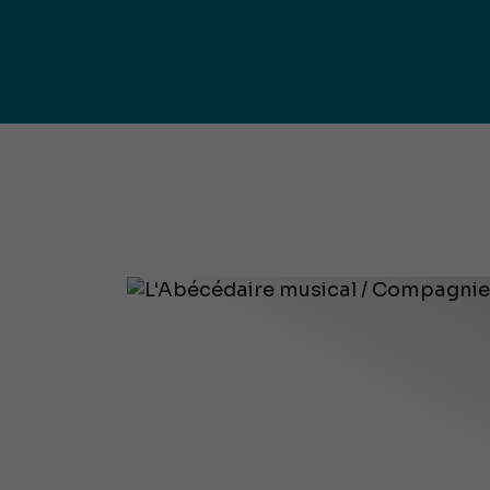
publ
Déchetteries (règlement, dépôt
d'amiante, compostage, etc.) et
Un territoire
Sché
Ressourceries
concerné par les
Cohé
Tri des biodéchets
enjeux
Terri
écologiques
(S