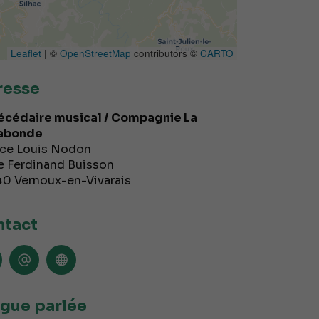
Leaflet
| ©
OpenStreetMap
contributors ©
CARTO
resse
écédaire musical / Compagnie La
abonde
ce Louis Nodon
e Ferdinand Buisson
40
Vernoux-en-Vivarais
tact
gue parlée