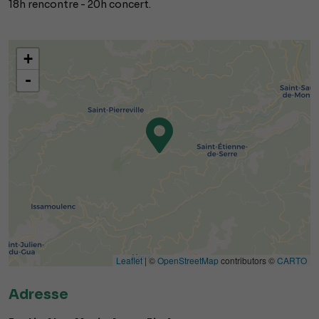
18h rencontre - 20h concert.
+
-
Leaflet
| ©
OpenStreetMap
contributors ©
CARTO
Adresse